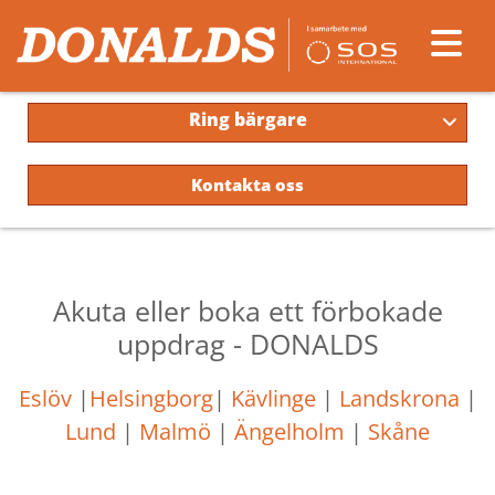
Ring bärgare
Kontakta oss
Akuta eller boka ett förbokade
uppdrag - DONALDS
Eslöv
|
Helsingborg
|
Kävlinge
|
Landskrona
|
Lund
|
Malmö
|
Ängelholm
|
Skåne