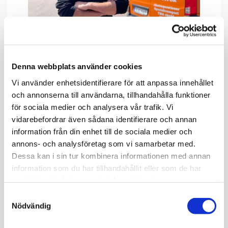
Bussverkstad
Denna webbplats använder cookies
Välkommen till Donalds i Skåne. Vi har en
servicebil för akuta jobb och där bussen
Vi använder enhetsidentifierare för att anpassa innehållet
tillfälligt komma under tak när det är
och annonserna till användarna, tillhandahålla funktioner
bråttom löser vi även det. Välkomna
för sociala medier och analysera vår trafik. Vi
vidarebefordrar även sådana identifierare och annan
information från din enhet till de sociala medier och
Kontakta Donalds
annons- och analysföretag som vi samarbetar med.
Dessa kan i sin tur kombinera informationen med annan
information som du har tillhandahållit eller som de har
samlat in när du har använt deras tjänster.
Samtyckesval
Nödvändig