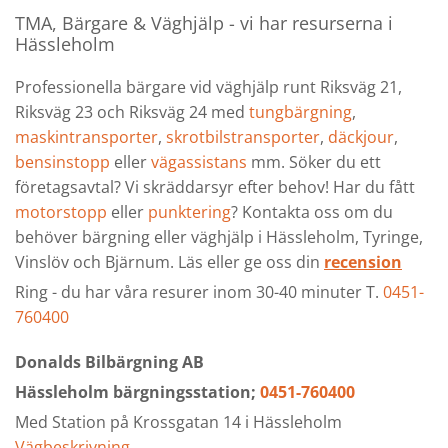
TMA, Bärgare & Väghjälp - vi har resurserna i
Hässleholm
Professionella bärgare vid väghjälp runt Riksväg 21,
Riksväg 23 och Riksväg 24 med
tungbärgning
,
maskintransporter
,
skrotbilstransporter
,
däckjour
,
bensinstopp
eller
vägassistans
mm. Söker du ett
företagsavtal? Vi skräddarsyr efter behov! Har du fått
motorstopp
eller
punktering
? Kontakta oss om du
behöver bärgning eller väghjälp i Hässleholm, Tyringe,
Vinslöv och Bjärnum. Läs eller ge oss din
recension
Ring - du har våra resurer inom 30-40 minuter T.
0451-
760400
Donalds Bilbärgning AB
Hässleholm bärgningsstation;
0451-760400
Med Station på Krossgatan 14 i Hässleholm
Vägbeskrivning