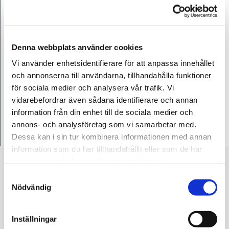
Öppet 24 timmar om dygnet.
Denna webbplats använder cookies
Vi använder enhetsidentifierare för att anpassa innehållet
och annonserna till användarna, tillhandahålla funktioner
för sociala medier och analysera vår trafik. Vi
vidarebefordrar även sådana identifierare och annan
information från din enhet till de sociala medier och
annons- och analysföretag som vi samarbetar med.
Dessa kan i sin tur kombinera informationen med annan
information som du har tillhandahållit eller som de har
samlat in när du har använt deras tjänster.
SÅHÄR GÖR DU FÖR ATT FÅ HJÄLP AV
Samtyckesval
LOKAL BÄRGNINGSFIRMA I HÄSSLEHOLM
Nödvändig
Vi är närmast dig, ring Donalds och Lämna
Inställningar
ditt telnr, regnr och position, gärna