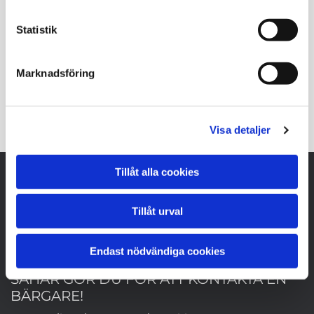
försäkringsbolag så hjälper vi dig snabbt
Statistik
när du behöver hjälp med vägassistans
och bärgning. Vi har resurserna 24H
Marknadsföring
Kontakta Donalds
Visa detaljer
Tillåt alla cookies
Tillåt urval
Endast nödvändiga cookies
SÅHÄR GÖR DU FÖR ATT KONTAKTA EN
BÄRGARE!