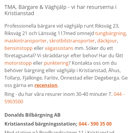
TMA, Bärgare & Väghjälp - vi har resurserna i
Kristianstad
Professionella bärgare vid väghjälp runt Riksväg 23,
Riksväg 21 och Länsväg 117med omnejd
tungbärgning
,
maskintransporter
,
skrotbilstransporter
,
däckjour
,
bensinstopp
eller
vägassistans
mm. Söker du ett
företagsavtal? Vi skräddarsyr efter behov! Har du fått
motorstopp
eller
punktering
? Kontakta oss om du
behöver bärgning eller väghjälp i Kristianstad, Åhus,
Tollarp, Fjälkinge, Farlöv, Önnestad eller Degeberga. Ge
oss gärna en
recension
.
Ring - du har våra resurer inom 30-40 minuter T.
044 -
5903500
Donalds Bilbärgning AB
Kristianstad bärgningsstation;
044 - 590 35 00
Med station på Bredbandsvägen 11 i Kristianstad