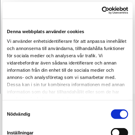
Öppet 24 timmar om dygnet.
Denna webbplats använder cookies
Vi använder enhetsidentifierare för att anpassa innehållet
och annonserna till användarna, tillhandahålla funktioner
för sociala medier och analysera vår trafik. Vi
vidarebefordrar även sådana identifierare och annan
information från din enhet till de sociala medier och
annons- och analysföretag som vi samarbetar med.
Dessa kan i sin tur kombinera informationen med annan
information som du har tillhandahållit eller som de har
samlat in när du har använt deras tjänster.
Samtyckesval
SÅHÄR GÖR DU FÖR ATT FÅ HJÄLP AV
Nödvändig
LOKAL BÄRGNINGSFIRMA I KRISTIANSTAD
Vi är närmast dig, ring Donalds och Lämna
Inställningar