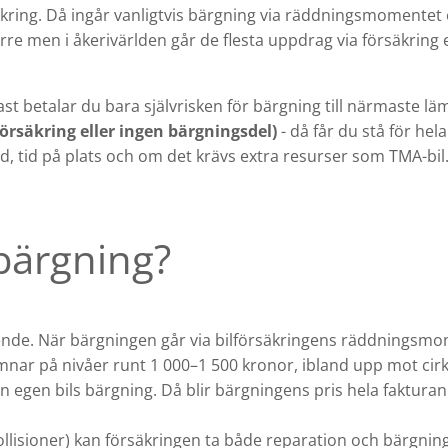
kring. Då ingår vanligtvis bärgning via räddningsmomentet e
örre men i åkerivärlden går de flesta uppdrag via försäkring e
ast betalar du bara självrisken för bärgning till närmaste lä
försäkring eller ingen bärgningsdel)
- då får du stå för hel
, tid på plats och om det krävs extra resurser som TMA-bil
 bärgning?
ärende. När bärgningen går via bilförsäkringens räddningsmom
 hamnar på nivåer runt 1 000–1 500 kronor, ibland upp mot ci
in egen bils bärgning. Då blir bärgningens pris hela faktura
a kollisioner) kan försäkringen ta både reparation och bärgnin