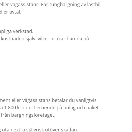
ller vägassistans. För tungbärgning av lastbil,
ller avtal.
mpliga verkstad.
a kostnaden själv, vilket brukar hamna på
.
ent eller vägassistans betalar du vanligtvis
rka 1 800 kronor beroende på bolag och paket.
n från bärgningsföretaget.
g utan extra självrisk utöver skadan.