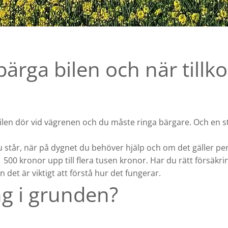
 bärga bilen och när till
tbilen dör vid vägrenen och du måste ringa bärgare. Och en s
r du står, när på dygnet du behöver hjälp och om det gäller p
500 kronor upp till flera tusen kronor. Har du rätt försäkri
det är viktigt att förstå hur det fungerar.
ng i grunden?