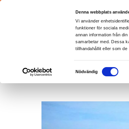
TMA BIL
Denna webbplats använde
Vi använder enhetsidentifie
funktioner för sociala medi
annan information från din
samarbetar med. Dessa kan
tillhandahållit eller som d
Eslöv 0413 - 489 110
Hel
Lund 046 - 130 903
Änge
Samtyckesval
Nödvändig