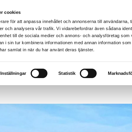
VÄGASSISTANS
BÄRGNING
TRANSPOR
r cookies
rare för att anpassa innehållet och annonserna till användarna, t
er och analysera vår trafik. Vi vidarebefordrar även sådana ident
 enhet till de sociala medier och annons- och analysföretag som 
 i sin tur kombinera informationen med annan information som
e har samlat in när du har använt deras tjänster.
singborg 042-50000
Kävlinge 046 -130
lholm 0431 - 490 010
Kristianstad 044 - 59
Inställningar
Statistik
Marknadsfö