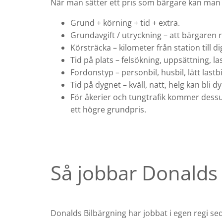
När man sätter ett pris som bärgare kan man 
Grund + körning + tid + extra.
Grundavgift / utryckning – att bärgaren r
Körsträcka – kilometer från station till di
Tid på plats – felsökning, uppsättning, la
Fordonstyp – personbil, husbil, lätt lastbi
Tid på dygnet – kväll, natt, helg kan bli
För åkerier och tungtrafik kommer dessu
ett högre grundpris.
Så jobbar Donalds 
Donalds Bilbärgning har jobbat i egen regi s