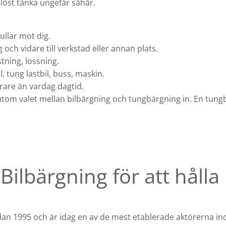
löst tänka ungefär såhär.
ullar mot dig.
g och vidare till verkstad eller annan plats.
stning, lossning.
l, tung lastbil, buss, maskin.
 dyrare än vardag dagtid.
tom valet mellan bilbärgning och tungbärgning in. En tung
Bilbärgning för att hålla
edan 1995 och är idag en av de mest etablerade aktörerna i