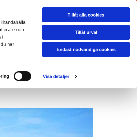
T
OM OSS
PRIS
BÄRGARBLOGGEN
Tillåt alla cookies
illhandahålla
ifierare och
Tillåt urval
KONTAKT
vi
 du har
Endast nödvändiga cookies
 903
Landskrona 0418 - 404 410
0 35 00
Hässleholm 0451 - 760 400
ring
Visa detaljer