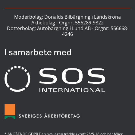
Moderbolag; Donalds Bilbärgning i Landskrona
Aktiebolag - Orgnr:
556289-9822
Dotterbolag; Autobärgning i Lund AB - Orgnr:
556668-
4246
* ANGÅENDE GDPR Den nya lagen trädde i kraft 25/5-18 och här följer