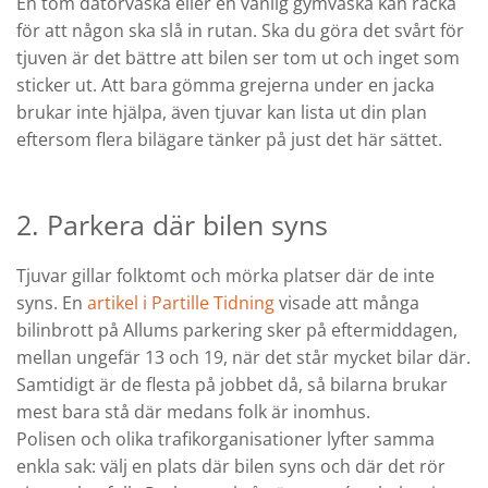
En tom datorväska eller en vanlig gymväska kan räcka
för att någon ska slå in rutan. Ska du göra det svårt för
tjuven är det bättre att bilen ser tom ut och inget som
sticker ut. Att bara gömma grejerna under en jacka
brukar inte hjälpa, även tjuvar kan lista ut din plan
eftersom flera bilägare tänker på just det här sättet.
2. Parkera där bilen syns
Tjuvar gillar folktomt och mörka platser där de inte
syns. En
artikel i Partille Tidning
visade att många
bilinbrott på Allums parkering sker på eftermiddagen,
mellan ungefär 13 och 19, när det står mycket bilar där.
Samtidigt är de flesta på jobbet då, så bilarna brukar
mest bara stå där medans folk är inomhus.
Polisen och olika trafikorganisationer lyfter samma
enkla sak: välj en plats där bilen syns och där det rör