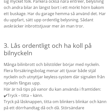
sig mycket folk. Parkera också nära entréer, belysning
och andra bilar än längst bort i ett mörkt hörn bakom
ett buskage. Har du garage hemma så använd det. Har
du uppfart, sätt upp ordentlig belysning. Sådant
avskräcker inbrottstjuvar mer än man tror.
3. Lås ordentligt och ha koll på
bilnyckeln
Många bilinbrott och bilstölder börjar med nyckeln.
Flera försäkringsbolag menar att tjuvar både stjäl
nyckeln och utnyttjar keyless-system där signalen från
nyckeln fångas upp.
Här är två tips på vanor du kan använda i framtiden:
✔️Tryck – titta – känn.
Tryck på låsknappen, titta om blinkers blinkar och känn
på ett dörrhandtag då och då. Störsändare