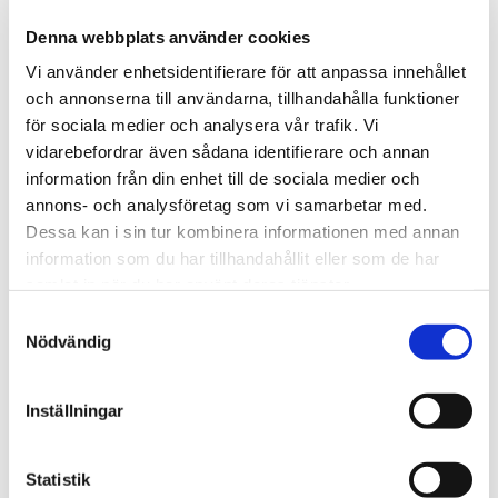
Låsa in dyrare verktyg i separata skåp i bilen
Denna webbplats använder cookies
Märka utrustning med företagsnamn eller märk
Vi använder enhetsidentifierare för att anpassa innehållet
med nåt annat
och annonserna till användarna, tillhandahålla funktioner
för sociala medier och analysera vår trafik. Vi
Vi på Donalds Bilbärgning jobbar mycket med
vidarebefordrar även sådana identifierare och annan
information från din enhet till de sociala medier och
tungbärgning och vägassistans för åkerier, bussbolag
annons- och analysföretag som vi samarbetar med.
och större företag i Skåne. Våra tungbärgare rullar
Dessa kan i sin tur kombinera informationen med annan
längs E6, E22, E65 och väg 11 och 108, och vi märker
information som du har tillhandahållit eller som de har
tydligt hur ofta just arbetsfordon drabbas av bilinbrott.
samlat in när du har använt deras tjänster.
Samtyckesval
Nödvändig
6. Dokumentera bilen innan något
händer
Inställningar
Försäkringsbolag och försäkringsguidesajter påminner
om att fotografering och enkel dokumentation gör det
Statistik
lättare att få rätt ersättning efter ett inbrott i bilen.