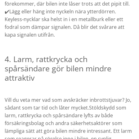
förekommer, där bilen inte låser trots att det pipit till.
✔️Lägg eller häng inte nyckeln nära ytterdörren.
Keyless-nycklar ska helst in i en metallburk eller ett
fodral som dämpar signalen. Då blir det svårare att
kapa signalen utifrån.
4. Larm, rattkrycka och
spårsändare gör bilen mindre
attraktiv
Vill du veta mer vad som avskräcker inbrottstjuvar? Jo,
sådant som tar tid och låter mycket.Stöldskydd som
larm, rattkrycka och spårsändare lyfts av både
försäkringsbolag och andra säkerhetsaktörer som
lämpliga sätt att göra bilen mindre intressant. Ett larm
som reagerar på rörelse inne i bilen, en synlig